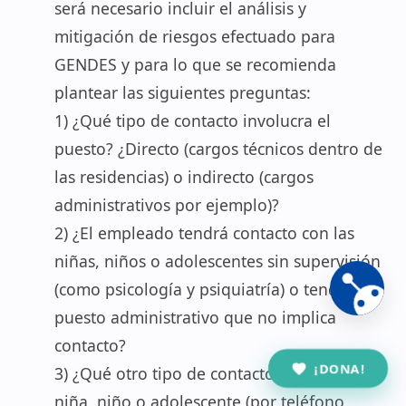
será necesario incluir el análisis y
mitigación de riesgos efectuado para
GENDES y para lo que se recomienda
plantear las siguientes preguntas:
1) ¿Qué tipo de contacto involucra el
puesto? ¿Directo (cargos técnicos dentro de
las residencias) o indirecto (cargos
administrativos por ejemplo)?
2) ¿El empleado tendrá contacto con las
niñas, niños o adolescentes sin supervisión
(como psicología y psiquiatría) o tendrá un
puesto administrativo que no implica
contacto?
¡DONA!
3) ¿Qué otro tipo de contacto tendrá con la
niña, niño o adolescente (por teléfono,