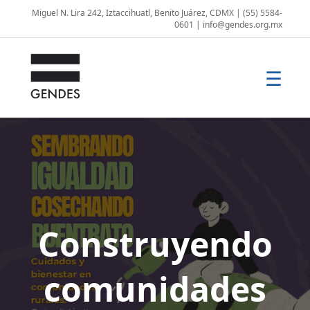
Miguel N. Lira 242, Iztaccihuatl, Benito Juárez, CDMX | (55) 5584-
0601 | info@gendes.org.mx
☰
Construyendo
comunidades